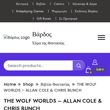
Κεντρική
Βιβλία
Comics
Αξεσουάρ & Δώρα
Roleplaying Games
Ψυχαγωγία
Εκδόσεις Βάρδος
Gift Boxes
Σε Προσφορά
Βάρδος
Έδρα της Φαντασίας
0,00 €
0
Home
Shop
Βιβλία Φαντασίας
THE WOLF
WORLDS – ALLAN COLE & CHRIS BUNCH
THE WOLF WORLDS – ALLAN COLE &
CHRIS BUNCH