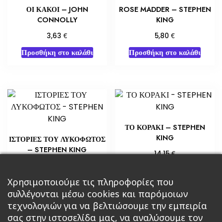
ΟΙ ΚΑΚΟΙ – JOHN
ROSE MADDER – STEPHEN
CONNOLLY
KING
€
€
3,63
5,80
Προσθήκη στο καλάθι
Προσθήκη στο καλάθι
ΤΟ ΚΟΡΑΚΙ – STEPHEN
KING
ΙΣΤΟΡΙΕΣ ΤΟΥ ΛΥΚΟΦΩΤΟΣ
– STEPHEN KING
€
14,15
€
5,65
Προσθήκη στο καλάθι
Χρησιμοποιούμε τις πληροφορίες που
Διαβάστε περισσότερα
συλλέγονται μέσω cookies και παρόμοιων
τεχνολογιών για να βελτιώσουμε την εμπειρία
σας στην ιστοσελίδα μας, να αναλύσουμε τον