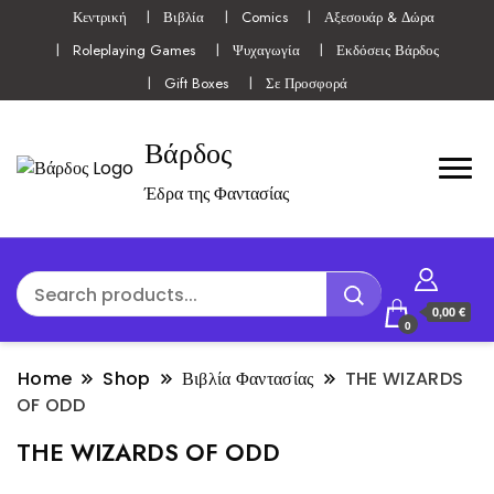
Κεντρική
Βιβλία
Comics
Αξεσουάρ & Δώρα
Roleplaying Games
Ψυχαγωγία
Εκδόσεις Βάρδος
Gift Boxes
Σε Προσφορά
Βάρδος
Έδρα της Φαντασίας
0,00 €
0
Home
Shop
Βιβλία Φαντασίας
THE WIZARDS
OF ODD
THE WIZARDS OF ODD