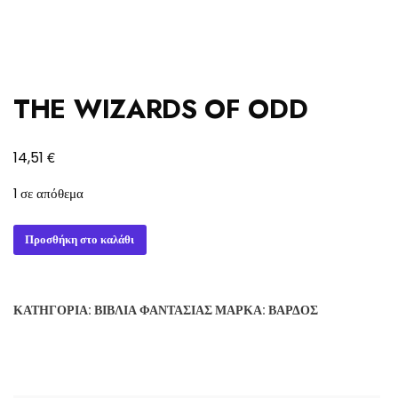
THE WIZARDS OF ODD
€
14,51
1 σε απόθεμα
THE
Προσθήκη στο καλάθι
WIZARDS
OF
ODD
ΚΑΤΗΓΟΡΊΑ:
ΒΙΒΛΊΑ ΦΑΝΤΑΣΊΑΣ
ΜΆΡΚΑ:
ΒΆΡΔΟΣ
ποσότητα