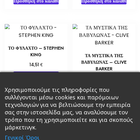
Προσθήκη στο καλάθι
Προσθήκη στο καλάθι
ΤΟ ΦΥΛΑΧΤΟ – STEPHEN
KING
ΤΑ ΜΥΣΤΙΚΑ ΤΗΣ
ΒΑΒΥΛΩΝΑΣ – CLIVE
€
14,51
BARKER
Προσθήκη στο καλάθι
€
10,88
Προσθήκη στο καλάθι
Χρησιμοποιούμε τις πληροφορίες που
συλλέγονται μέσω cookies και παρόμοιων
τεχνολογιών για να βελτιώσουμε την εμπειρία
σας στην ιστοσελίδα μας, να αναλύσουμε τον
τρόπο που τη χρησιμοποιείτε και για σκοπούς
μάρκετινγκ.
Κεντρική
Βιβλία
Comics
Αξεσουάρ & Δώρα
Γενικοί Όροι