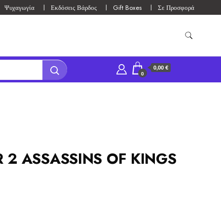
Ψυχαγωγία
Εκδόσεις Βάρδος
Gift Boxes
Σε Προσφορά
0,00 €
0
 2 ASSASSINS OF KINGS