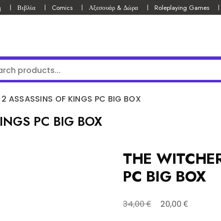
ή
Βιβλία
Comics
Αξεσουάρ & Δώρα
Roleplaying Games
 2 ASSASSINS OF KINGS PC BIG BOX
INGS PC BIG BOX
THE WITCHER
PC BIG BOX
Original
Η
€
€
34,00
20,00
price
τρέχουσα