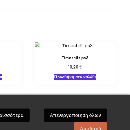
Timeshift ps3
€
10,20
ι
Προσθήκη στο καλάθι
όσεις Βάρδος
Gift Boxes
Σε Προσφορά
ρισσότερα
Απενεργοποίηση όλων
Αποδοχή
mes