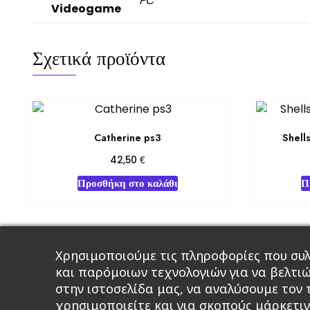
PC
Videogame
Σχετικά προϊόντα
Catherine ps3
Shell
€
42,50
Προσθήκη στο καλάθι
Π
Χρησιμοποιούμε τις πληροφορίες που συλ
Κεντρική
Βιβλία
Comics
Αξεσου
και παρόμοιων τεχνολογιών για να βελτι
στην ιστοσελίδα μας, να αναλύσουμε τον
χρησιμοποιείτε και για σκοπούς μάρκετιν
A 