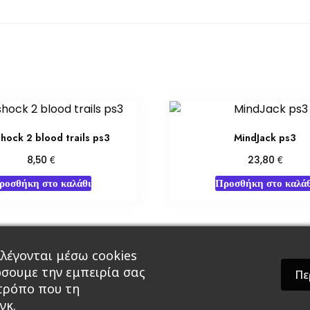
shock 2 blood trails ps3
MindJack ps3
€
€
8,50
23,80
ροσθήκη στο καλάθι
Προσθήκη στο καλάθ
λέγονται μέσω cookies
άρ & Δώρα
Roleplaying Games
Ψυχαγωγία
Εκδ
ώσουμε την εμπειρία σας
Πε
 τρόπο που τη
γκ.
theme by GradientThemes - A theme by Gradient The