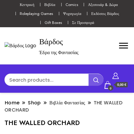
Κεντρική
Βιβλία
Comics
Αξεσουάρ & Δώρα
Roleplaying Games
Ψυχαγωγία
Εκδόσεις Βάρδος
Gift Boxes
Σε Προσφορά
Βάρδος
Έδρα της Φαντασίας
0,00 €
0
Home
Shop
Βιβλία Φαντασίας
THE WALLED
ORCHARD
THE WALLED ORCHARD