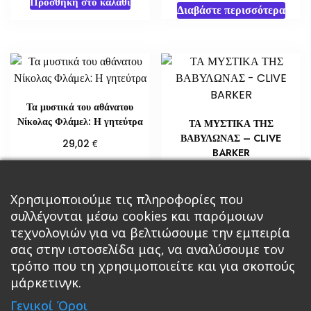
Προσθήκη στο καλάθι
Διαβάστε περισσότερα
Τα μυστικά του αθάνατου
Νίκολας Φλάμελ: Η γητεύτρα
ΤΑ ΜΥΣΤΙΚΑ ΤΗΣ
ΒΑΒΥΛΩΝΑΣ – CLIVE
€
29,02
BARKER
Διαβάστε περισσότερα
€
10,88
Προσθήκη στο καλάθι
Χρησιμοποιούμε τις πληροφορίες που
συλλέγονται μέσω cookies και παρόμοιων
τεχνολογιών για να βελτιώσουμε την εμπειρία
σας στην ιστοσελίδα μας, να αναλύσουμε τον
τρόπο που τη χρησιμοποιείτε και για σκοπούς
μάρκετινγκ.
Κεντρική
Βιβλία
Comics
Αξεσουάρ & Δώρα
Γενικοί Όροι