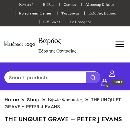
Κεντρική
Βιβλία
Comics
Αξεσουάρ & Δώρα
Roleplaying Games
Ψυχαγωγία
Εκδόσεις Βάρδος
Gift Boxes
Σε Προσφορά
Βάρδος
Έδρα της Φαντασίας
0,00 €
0
Home
Shop
Βιβλία Φαντασίας
THE UNQUIET
GRAVE – PETER J EVANS
THE UNQUIET GRAVE – PETER J EVANS