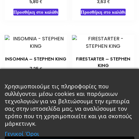
€
€
5,80
3,63
Προσθήκη στο καλάθι
Προσθήκη στο καλάθι
INSOMNIA – STEPHEN KING
FIRESTARTER – STEPHEN
KING
€
7,25
€
5,80
Προσθήκη στο καλάθι
Προσθήκη στο καλάθι
Χρησιμοποιούμε τις πληροφορίες που
συλλέγονται μέσω cookies και παρόμοιων
τεχνολογιών για να βελτιώσουμε την εμπειρία
σας στην ιστοσελίδα μας, να αναλύσουμε τον
τρόπο που τη χρησιμοποιείτε και για σκοπούς
μάρκετινγκ.
Κεντρική
Βιβλία
Comics
Αξεσουάρ & Δώρα
Γενικοί Όροι
Roleplaying Games
Ψυχαγωγία
Εκδόσεις Βάρδος