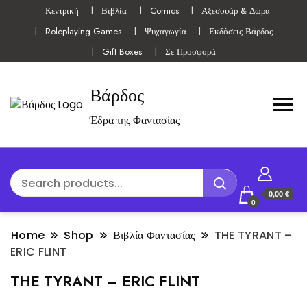
Κεντρική
Βιβλία
Comics
Αξεσουάρ & Δώρα
Roleplaying Games
Ψυχαγωγία
Εκδόσεις Βάρδος
Gift Boxes
Σε Προσφορά
Βάρδος
Έδρα της Φαντασίας
0,00 €
0
Home
Shop
Βιβλία Φαντασίας
THE TYRANT –
ERIC FLINT
THE TYRANT – ERIC FLINT