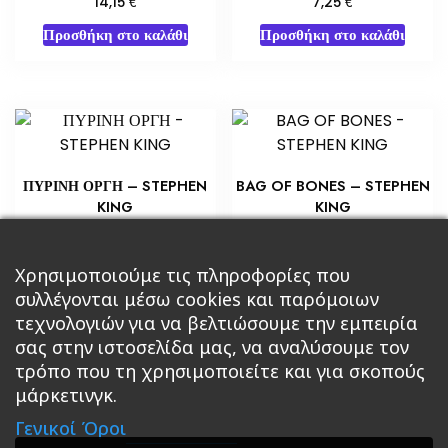
€
€
14,15
7,25
Προσθήκη στο καλάθι
Προσθήκη στο καλάθι
ΠΥΡΙΝΗ ΟΡΓΗ – STEPHEN
BAG OF BONES – STEPHEN
KING
KING
€
€
10,88
5,80
Προσθήκη στο καλάθι
Χρησιμοποιούμε τις πληροφορίες που
Διαβάστε περισσότερα
συλλέγονται μέσω cookies και παρόμοιων
τεχνολογιών για να βελτιώσουμε την εμπειρία
σας στην ιστοσελίδα μας, να αναλύσουμε τον
τρόπο που τη χρησιμοποιείτε και για σκοπούς
μάρκετινγκ.
Κεντρική
Βιβλία
Comics
Αξεσουάρ & Δώρα
Γενικοί Όροι
Roleplaying Games
Ψυχαγωγία
Εκδόσεις Βάρδος