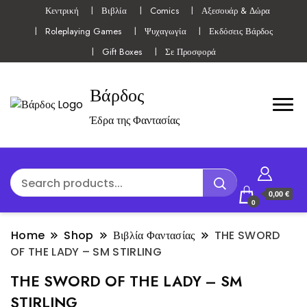
Κεντρική
Βιβλία
Comics
Αξεσουάρ & Δώρα
Roleplaying Games
Ψυχαγωγία
Εκδόσεις Βάρδος
Gift Boxes
Σε Προσφορά
Βάρδος
Έδρα της Φαντασίας
0,00 €
0
Home
Shop
Βιβλία Φαντασίας
THE SWORD
OF THE LADY – SM STIRLING
THE SWORD OF THE LADY – SM
STIRLING