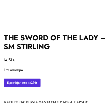
THE SWORD OF THE LADY –
SM STIRLING
€
14,51
1 σε απόθεμα
THE
Προσθήκη στο καλάθι
SWORD
OF
THE
ΚΑΤΗΓΟΡΊΑ:
ΒΙΒΛΊΑ ΦΑΝΤΑΣΊΑΣ
ΜΆΡΚΑ:
ΒΆΡΔΟΣ
LADY