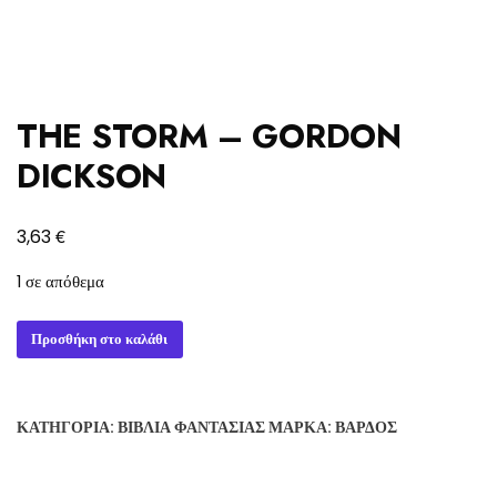
THE STORM – GORDON
DICKSON
€
3,63
1 σε απόθεμα
THE
Προσθήκη στο καλάθι
STORM
-
GORDON
ΚΑΤΗΓΟΡΊΑ:
ΒΙΒΛΊΑ ΦΑΝΤΑΣΊΑΣ
ΜΆΡΚΑ:
ΒΆΡΔΟΣ
DICKSON
ποσότητα