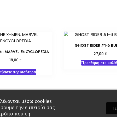
GHOST RIDER #1-6 BU
EN: MARVEL ENCYCLOPEDIA
€
27,00
€
18,00
Προσθήκη στο καλάθ
αβάστε περισσότερα
λέγονται μέσω cookies
άρ & Δώρα
Roleplaying Games
Ψυχαγωγία
Εκδ
ώσουμε την εμπειρία σας
Πε
 τρόπο που τη