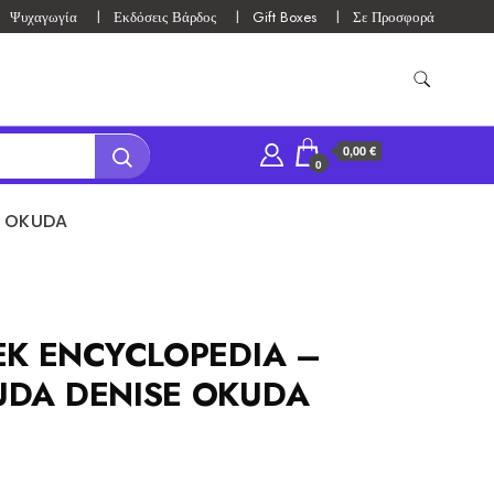
Ψυχαγωγία
Εκδόσεις Βάρδος
Gift Boxes
Σε Προσφορά
0,00 €
0
E OKUDA
EK ENCYCLOPEDIA –
UDA DENISE OKUDA