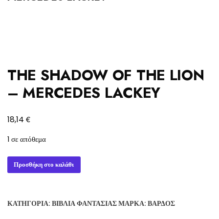
THE SHADOW OF THE LION
– MERCEDES LACKEY
€
18,14
1 σε απόθεμα
THE
Προσθήκη στο καλάθι
SHADOW
OF
THE
ΚΑΤΗΓΟΡΊΑ:
ΒΙΒΛΊΑ ΦΑΝΤΑΣΊΑΣ
ΜΆΡΚΑ:
ΒΆΡΔΟΣ
LION