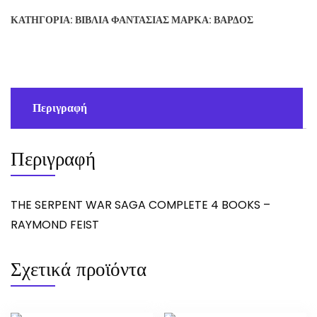
SAGA
ΚΑΤΗΓΟΡΊΑ:
ΒΙΒΛΊΑ ΦΑΝΤΑΣΊΑΣ
ΜΆΡΚΑ:
ΒΆΡΔΟΣ
COMPLETE
-
RAYMOND
FEIST
ποσότητα
Περιγραφή
Περιγραφή
THE SERPENT WAR SAGA COMPLETE 4 BOOKS –
RAYMOND FEIST
Σχετικά προϊόντα