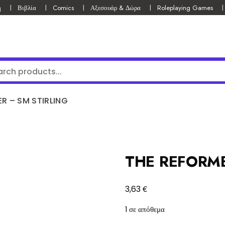
ή
Βιβλία
Comics
Αξεσουάρ & Δώρα
Roleplaying Games
R – SM STIRLING
THE REFORME
€
3,63
1 σε απόθεμα