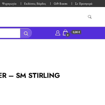
Ψυχαγωγία
Εκδόσεις Βάρδος
Gift Boxes
Σε Προσφορά
0,00 €
0
R – SM STIRLING