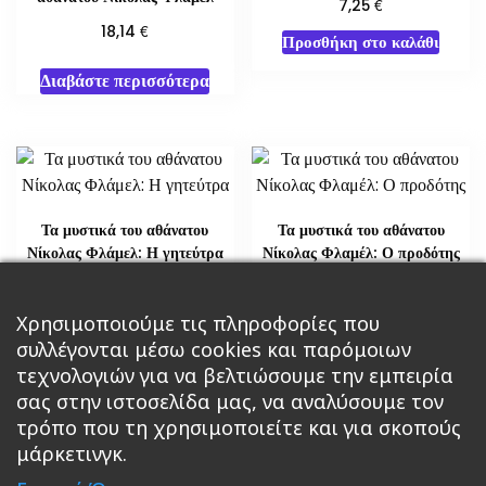
€
7,25
€
18,14
Προσθήκη στο καλάθι
Διαβάστε περισσότερα
Τα μυστικά του αθάνατου
Τα μυστικά του αθάνατου
Νίκολας Φλάμελ: Η γητεύτρα
Νίκολας Φλαμέλ: Ο προδότης
€
€
29,02
21,76
Χρησιμοποιούμε τις πληροφορίες που
Διαβάστε περισσότερα
Διαβάστε περισσότερα
συλλέγονται μέσω cookies και παρόμοιων
τεχνολογιών για να βελτιώσουμε την εμπειρία
σας στην ιστοσελίδα μας, να αναλύσουμε τον
τρόπο που τη χρησιμοποιείτε και για σκοπούς
μάρκετινγκ.
Κεντρική
Βιβλία
Comics
Αξεσουάρ & Δώρα