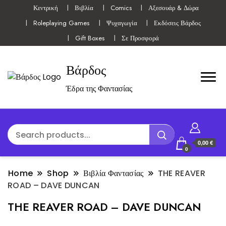
Κεντρική
Βιβλία
Comics
Αξεσουάρ & Δώρα
Roleplaying Games
Ψυχαγωγία
Εκδόσεις Βάρδος
Gift Boxes
Σε Προσφορά
Βάρδος
Έδρα της Φαντασίας
0,00 €
0
Home
Shop
Βιβλία Φαντασίας
THE REAVER
ROAD – DAVE DUNCAN
THE REAVER ROAD – DAVE DUNCAN