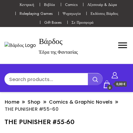
Κεντρική
Βιβλία
Comics
Αξεσουάρ & Δώρα
Roleplaying Games
Ψυχαγωγία
Εκδόσεις Βάρδος
Gift Boxes
Σε Προσφορά
Βάρδος
Έδρα της Φαντασίας
0,00 €
0
Home
Shop
Comics & Graphic Novels
THE PUNISHER #55-60
THE PUNISHER #55-60