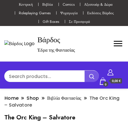
Κεντρική
Βιβλία
Comics
Αξεσουάρ & Δώρα
Roleplaying Games
Ψυχαγωγία
Εκδόσεις Βάρδος
Gift Boxes
Σε Προσφορά
Βάρδος
Έδρα της Φαντασίας
0,00 €
0
Home
Shop
Βιβλία Φαντασίας
The Orc King
– Salvatore
The Orc King – Salvatore