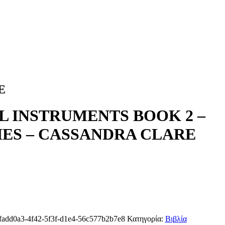
E
 INSTRUMENTS BOOK 2 –
HES – CASSANDRA CLARE
fadd0a3-4f42-5f3f-d1e4-56c577b2b7e8
Κατηγορία:
Βιβλία