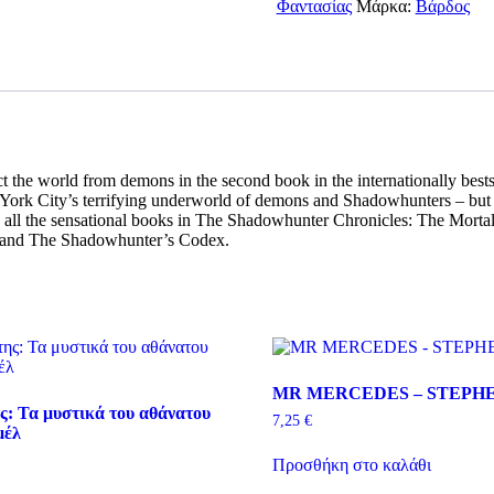
2
Φαντασίας
Μάρκα:
Βάρδος
-
CITY
OF
ASHES
-
CASSANDRA
CLARE
ποσότητα
t the world from demons in the second book in the internationally bests
ork City’s terrifying underworld of demons and Shadowhunters – but c
 all the sensational books in The Shadowhunter Chronicles: The Mortal
s and The Shadowhunter’s Codex.
MR MERCEDES – STEPH
ς: Τα μυστικά του αθάνατου
7,25
€
μέλ
Προσθήκη στο καλάθι