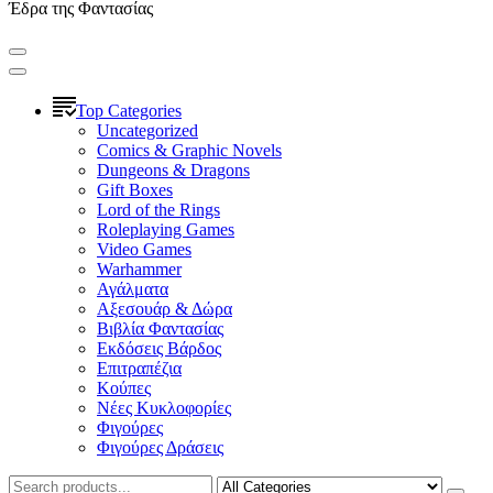
Έδρα της Φαντασίας
Top Categories
Uncategorized
Comics & Graphic Novels
Dungeons & Dragons
Gift Boxes
Lord of the Rings
Roleplaying Games
Video Games
Warhammer
Αγάλματα
Αξεσουάρ & Δώρα
Βιβλία Φαντασίας
Εκδόσεις Βάρδος
Επιτραπέζια
Κούπες
Νέες Κυκλοφορίες
Φιγούρες
Φιγούρες Δράσεις