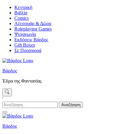
Skip
Κεντρική
to
Βιβλία
content
Comics
Αξεσουάρ & Δώρα
Roleplaying Games
Ψυχαγωγία
Εκδόσεις Βάρδος
Gift Boxes
Σε Προσφορά
Βάρδος
Έδρα της Φαντασίας
'
Αναζήτηση
για:
Βάρδος