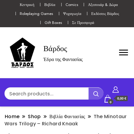
Κεντρική
Βιβλία
Comics
Αξεσουάρ & Δώρα
Roleplaying Games
Ψυχαγωγία
Εκδόσεις Βάρδος
Gift Boxes
Σε Προσφορά
Βάρδος
Έδρα της Φαντασίας
0,00 €
0
Home
Shop
Βιβλία Φαντασίας
The Minotaur
Wars Trilogy – Richard Knaak