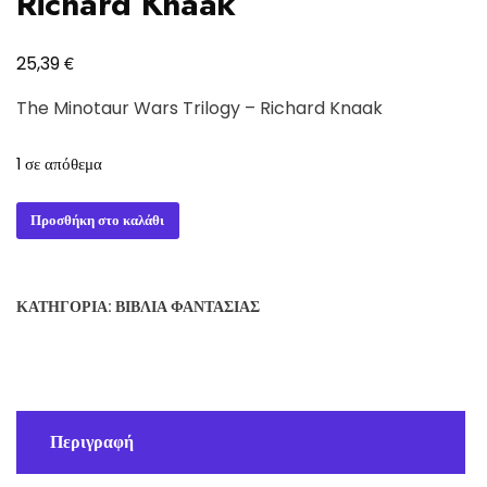
Richard Knaak
€
25,39
The Minotaur Wars Trilogy – Richard Knaak
1 σε απόθεμα
The
Προσθήκη στο καλάθι
Minotaur
Wars
Trilogy
ΚΑΤΗΓΟΡΊΑ:
ΒΙΒΛΊΑ ΦΑΝΤΑΣΊΑΣ
-
Richard
Knaak
ποσότητα
Περιγραφή