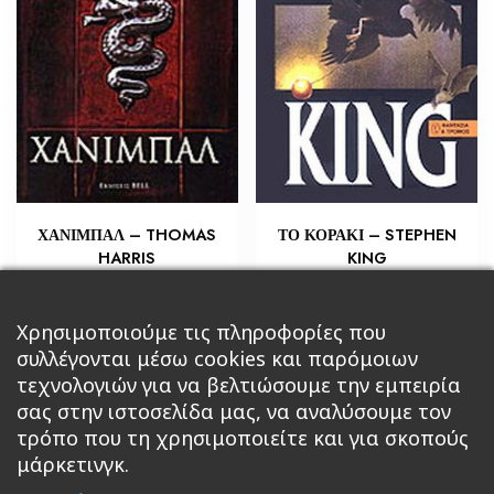
ΧΑΝΙΜΠΑΛ – THOMAS
ΤΟ ΚΟΡΑΚΙ – STEPHEN
HARRIS
KING
€
€
4,35
14,15
Προσθήκη στο καλάθι
Προσθήκη στο καλάθι
Χρησιμοποιούμε τις πληροφορίες που
συλλέγονται μέσω cookies και παρόμοιων
τεχνολογιών για να βελτιώσουμε την εμπειρία
σας στην ιστοσελίδα μας, να αναλύσουμε τον
τρόπο που τη χρησιμοποιείτε και για σκοπούς
μάρκετινγκ.
Κεντρική
Βιβλία
Comics
Αξεσουάρ & Δώρα