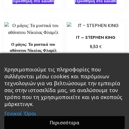
Προσθήκη στο καλάθι
Προσθήκη στο καλάθι
IT – STEPHEN KING
Ο μάγος: Τα μυστικά του
€
6,53
αθάνατου Νίκολας Φλαμέλ
Προσθήκη στο καλάθι
€
18,14
Χρησιμοποιούμε τις πληροφορίες που
Διαβάστε περισσότερα
συλλέγονται μέσω cookies και παρόμοιων
τεχνολογιών για να βελτιώσουμε την εμπειρία
σας στην ιστοσελίδα μας, να αναλύσουμε τον
τρόπο που τη χρησιμοποιείτε και για σκοπούς
μάρκετινγκ.
Κεντρική
Βιβλία
Comics
Αξεσουάρ & Δώρα
Γενικοί Όροι
Roleplaying Games
Ψυχαγωγία
Εκδόσεις Βάρδος
Gift Boxes
Σε Προσφορά
Περισσότερα