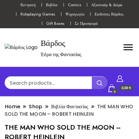
Κεντρική
Βιβλία
Comics
Αξεσουάρ & Δώρα
Roleplaying Games
Ψυχαγωγία
Εκδόσεις Βάρδος
Gift Boxes
Σε Προσφορά
Βάρδος
Έδρα της Φαντασίας
0,00 €
0
Home
Shop
Βιβλία Φαντασίας
THE MAN WHO
SOLD THE MOON – ROBERT HEINLEIN
THE MAN WHO SOLD THE MOON –
ROBERT HEINLEIN