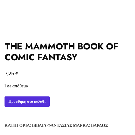
THE MAMMOTH BOOK OF
COMIC FANTASY
€
7,25
1 σε απόθεμα
THE
Προσθήκη στο καλάθι
MAMMOTH
BOOK
OF
ΚΑΤΗΓΟΡΊΑ:
ΒΙΒΛΊΑ ΦΑΝΤΑΣΊΑΣ
ΜΆΡΚΑ:
ΒΆΡΔΟΣ
COMIC