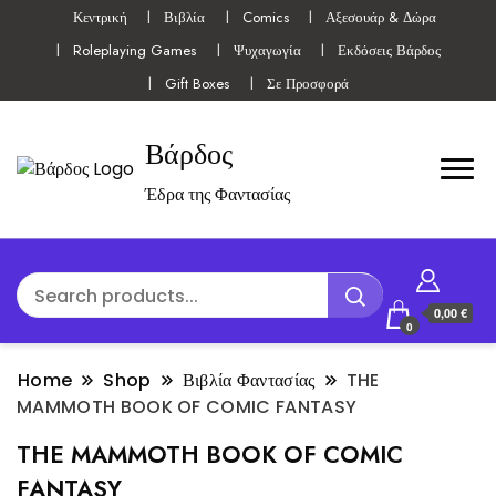
Κεντρική
Βιβλία
Comics
Αξεσουάρ & Δώρα
Roleplaying Games
Ψυχαγωγία
Εκδόσεις Βάρδος
Gift Boxes
Σε Προσφορά
Βάρδος
Έδρα της Φαντασίας
0,00 €
0
Home
Shop
Βιβλία Φαντασίας
THE
MAMMOTH BOOK OF COMIC FANTASY
THE MAMMOTH BOOK OF COMIC
FANTASY