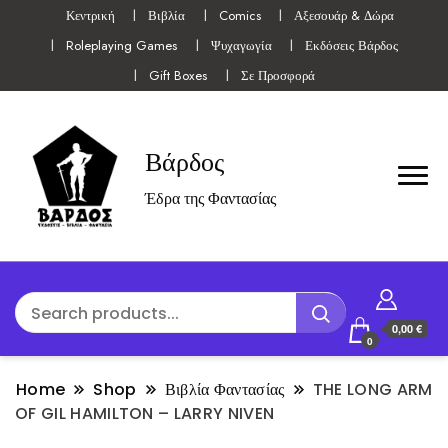
Κεντρική
Βιβλία
Comics
Αξεσουάρ & Δώρα
Roleplaying Games
Ψυχαγωγία
Εκδόσεις Βάρδος
Gift Boxes
Σε Προσφορά
Βάρδος
Έδρα της Φαντασίας
0,00 €
0
Home
Shop
Βιβλία Φαντασίας
THE LONG ARM
OF GIL HAMILTON – LARRY NIVEN