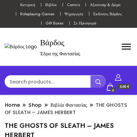
Κεντρική
Βιβλία
Comics
Αξεσουάρ & Δώρα
Roleplaying Games
Ψυχαγωγία
Εκδόσεις Βάρδος
Gift Boxes
Σε Προσφορά
Βάρδος
Έδρα της Φαντασίας
0,00 €
0
Home
Shop
Βιβλία Φαντασίας
THE GHOSTS
OF SLEATH – JAMES HERBERT
THE GHOSTS OF SLEATH – JAMES
HERBERT