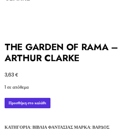
THE GARDEN OF RAMA –
ARTHUR CLARKE
€
3,63
1 σε απόθεμα
THE
Προσθήκη στο καλάθι
GARDEN
OF
RAMA
ΚΑΤΗΓΟΡΊΑ:
ΒΙΒΛΊΑ ΦΑΝΤΑΣΊΑΣ
ΜΆΡΚΑ:
ΒΆΡΔΟΣ
-