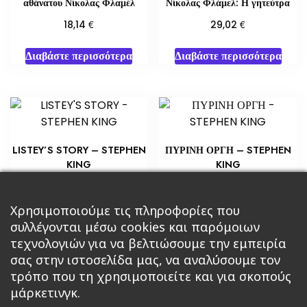
αθάνατου Νίκολας Φλαμέλ
Νίκολας Φλάμελ: Η γητεύτρα
€
€
18,14
29,02
Διαβάστε περισσότερα
Διαβάστε περισσότερα
LISTEY’S STORY – STEPHEN
ΠΥΡΙΝΗ ΟΡΓΗ – STEPHEN
KING
KING
€
€
5,80
10,88
Προσθήκη στο καλάθι
Προσθήκη στο καλάθι
Χρησιμοποιούμε τις πληροφορίες που
συλλέγονται μέσω cookies και παρόμοιων
τεχνολογιών για να βελτιώσουμε την εμπειρία
σας στην ιστοσελίδα μας, να αναλύσουμε τον
τρόπο που τη χρησιμοποιείτε και για σκοπούς
μάρκετινγκ.