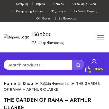
Κεντρική
Βιβλία
Comics
Αξεσουάρ & Δώρα
Roleplaying Games
Ψυχαγωγία
Εκδόσεις Βάρδος
Gift Boxes
Σε Προσφορά
Βάρδος
Έδρα της Φαντασίας
0,00 €
0
Home
Shop
Βιβλία Φαντασίας
THE GARDEN
OF RAMA – ARTHUR CLARKE
THE GARDEN OF RAMA – ARTHUR
CLARKE