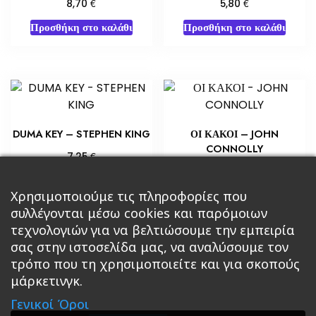
€
€
8,70
5,80
Προσθήκη στο καλάθι
Προσθήκη στο καλάθι
DUMA KEY – STEPHEN KING
ΟΙ ΚΑΚΟΙ – JOHN
CONNOLLY
€
7,25
€
3,63
Προσθήκη στο καλάθι
Προσθήκη στο καλάθι
Χρησιμοποιούμε τις πληροφορίες που
συλλέγονται μέσω cookies και παρόμοιων
τεχνολογιών για να βελτιώσουμε την εμπειρία
σας στην ιστοσελίδα μας, να αναλύσουμε τον
τρόπο που τη χρησιμοποιείτε και για σκοπούς
μάρκετινγκ.
Κεντρική
Βιβλία
Comics
Αξεσουάρ & Δώρα
Γενικοί Όροι
Roleplaying Games
Ψυχαγωγία
Εκδόσεις Βάρδος