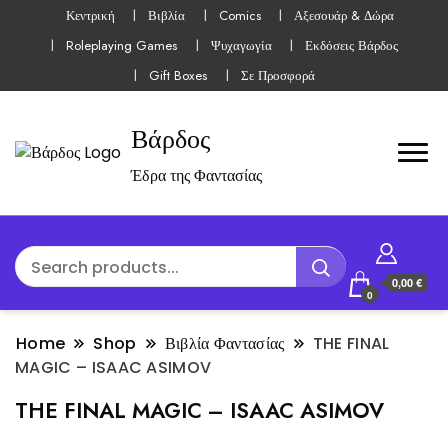
Κεντρική
Βιβλία
Comics
Αξεσουάρ & Δώρα
Roleplaying Games
Ψυχαγωγία
Εκδόσεις Βάρδος
Gift Boxes
Σε Προσφορά
Βάρδος
Έδρα της Φαντασίας
0,00 €
0
Home
Shop
Βιβλία Φαντασίας
THE FINAL
MAGIC – ISAAC ASIMOV
THE FINAL MAGIC – ISAAC ASIMOV