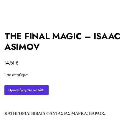
THE FINAL MAGIC – ISAAC
ASIMOV
€
14,51
1 σε απόθεμα
THE
Προσθήκη στο καλάθι
FINAL
MAGIC
-
ΚΑΤΗΓΟΡΊΑ:
ΒΙΒΛΊΑ ΦΑΝΤΑΣΊΑΣ
ΜΆΡΚΑ:
ΒΆΡΔΟΣ
ISAAC
ASIMOV
ποσότητα