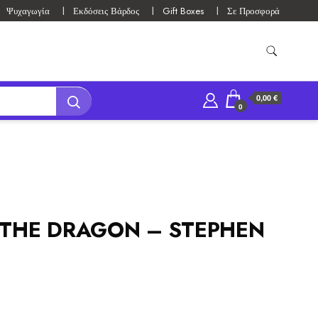
Ψυχαγωγία
Εκδόσεις Βάρδος
Gift Boxes
Σε Προσφορά
0,00 €
0
 THE DRAGON – STEPHEN