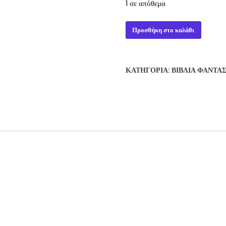
1 σε απόθεμα
THE
Προσθήκη στο καλάθι
EYES
OF
THE
ΚΑΤΗΓΟΡΊΑ:
ΒΙΒΛΊΑ ΦΑΝΤΑ
DRAGON
-
STEPHEN
KING
ποσότητα