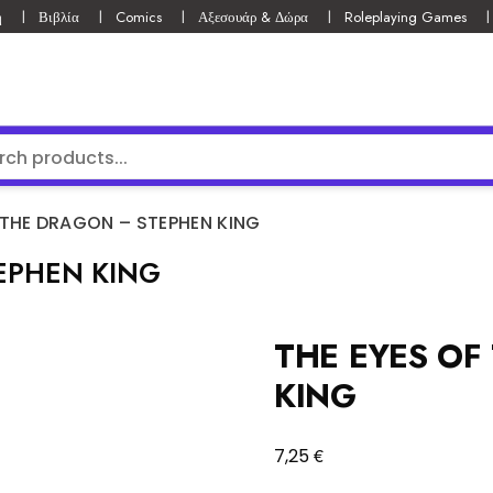
ή
Βιβλία
Comics
Αξεσουάρ & Δώρα
Roleplaying Games
 THE DRAGON – STEPHEN KING
EPHEN KING
THE EYES OF
KING
€
7,25