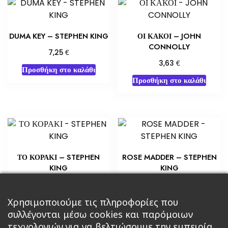
DUMA KEY – STEPHEN KING
ΟΙ ΚΑΚΟΙ – JOHN
CONNOLLY
€
7,25
€
3,63
Προσθήκη στο καλάθι
Προσθήκη στο καλάθι
ΤΟ ΚΟΡΑΚΙ – STEPHEN
ROSE MADDER – STEPHEN
KING
KING
€
€
14,15
5,80
Προσθήκη στο καλάθι
Προσθήκη στο καλάθι
Χρησιμοποιούμε τις πληροφορίες που
συλλέγονται μέσω cookies και παρόμοιων
τεχνολογιών για να βελτιώσουμε την εμπειρία