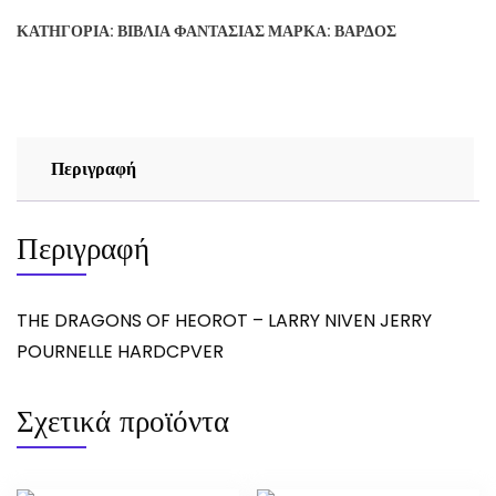
HEOROT
ΚΑΤΗΓΟΡΊΑ:
ΒΙΒΛΊΑ ΦΑΝΤΑΣΊΑΣ
ΜΆΡΚΑ:
ΒΆΡΔΟΣ
-
LARRY
NIVEN
JERRY
POURNELLE
Περιγραφή
ποσότητα
Περιγραφή
THE DRAGONS OF HEOROT – LARRY NIVEN JERRY
POURNELLE HARDCPVER
Σχετικά προϊόντα