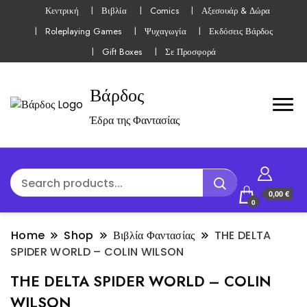
Κεντρική
Βιβλία
Comics
Αξεσουάρ & Δώρα
Roleplaying Games
Ψυχαγωγία
Εκδόσεις Βάρδος
Gift Boxes
Σε Προσφορά
Βάρδος
Έδρα της Φαντασίας
0,00 €
0
Home
Shop
Βιβλία Φαντασίας
THE DELTA
SPIDER WORLD – COLIN WILSON
THE DELTA SPIDER WORLD – COLIN
WILSON