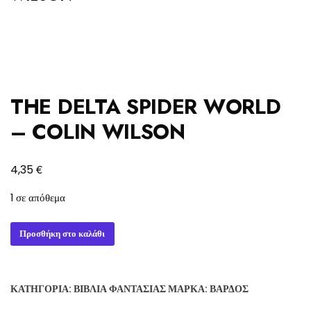
THE DELTA SPIDER WORLD
– COLIN WILSON
€
4,35
1 σε απόθεμα
THE
Προσθήκη στο καλάθι
DELTA
SPIDER
WORLD
ΚΑΤΗΓΟΡΊΑ:
ΒΙΒΛΊΑ ΦΑΝΤΑΣΊΑΣ
ΜΆΡΚΑ:
ΒΆΡΔΟΣ
-