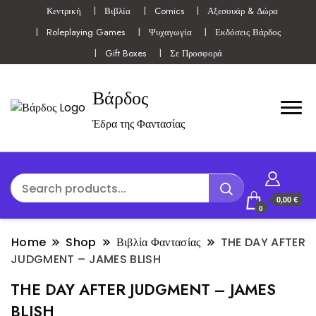
Κεντρική
Βιβλία
Comics
Αξεσουάρ & Δώρα
Roleplaying Games
Ψυχαγωγία
Εκδόσεις Βάρδος
Gift Boxes
Σε Προσφορά
Βάρδος
Έδρα της Φαντασίας
0,00 €
0
Home
Shop
Βιβλία Φαντασίας
THE DAY AFTER
JUDGMENT – JAMES BLISH
THE DAY AFTER JUDGMENT – JAMES
BLISH