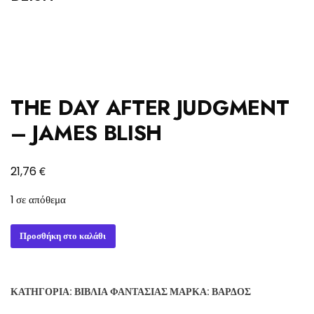
THE DAY AFTER JUDGMENT
– JAMES BLISH
€
21,76
1 σε απόθεμα
THE
Προσθήκη στο καλάθι
DAY
AFTER
JUDGMENT
ΚΑΤΗΓΟΡΊΑ:
ΒΙΒΛΊΑ ΦΑΝΤΑΣΊΑΣ
ΜΆΡΚΑ:
ΒΆΡΔΟΣ
-