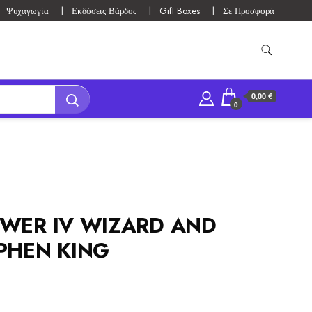
Ψυχαγωγία
Εκδόσεις Βάρδος
Gift Boxes
Σε Προσφορά
0,00 €
0
OWER IV WIZARD AND
PHEN KING