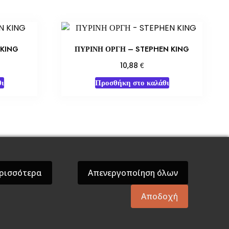
 KING
ΠΥΡΙΝΗ ΟΡΓΗ – STEPHEN KING
€
10,88
ι
Προσθήκη στο καλάθι
όσεις Βάρδος
Gift Boxes
Σε Προσφορά
ρισσότερα
Απενεργοποίηση όλων
Αποδοχή
mes