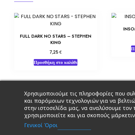
INSO
FULL DARK NO STARS – STEPHEN
KING
Π
€
7,25
Προσθήκη στο καλάθι
Χρησιμοποιούμε τις πληροφορίες που συλ
Κεντρική
Βιβλία
Comics
Αξεσου
και παρόμοιων τεχνολογιών για να βελτι
στην ιστοσελίδα μας, να αναλύσουμε τον
χρησιμοποιείτε και για σκοπούς μάρκετιν
A 
Γενικοί Όροι