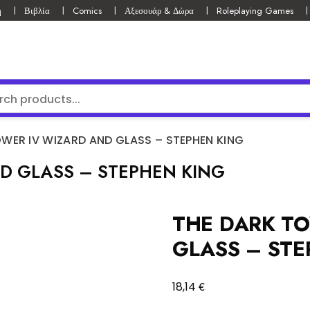
ή
Βιβλία
Comics
Αξεσουάρ & Δώρα
Roleplaying Games
WER IV WIZARD AND GLASS – STEPHEN KING
D GLASS – STEPHEN KING
THE DARK T
GLASS – STE
€
18,14