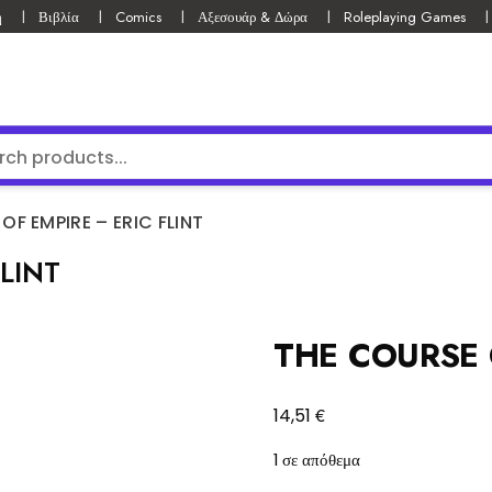
ή
Βιβλία
Comics
Αξεσουάρ & Δώρα
Roleplaying Games
OF EMPIRE – ERIC FLINT
LINT
THE COURSE 
€
14,51
1 σε απόθεμα