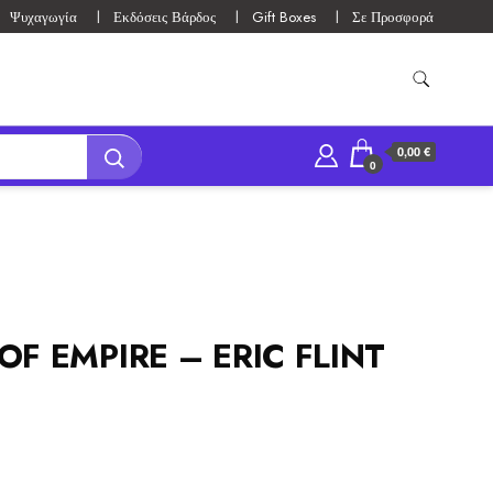
Ψυχαγωγία
Εκδόσεις Βάρδος
Gift Boxes
Σε Προσφορά
0,00 €
0
OF EMPIRE – ERIC FLINT