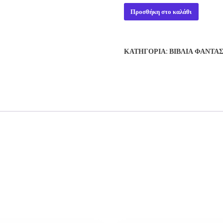
THE
Προσθήκη στο καλάθι
COURSE
OF
EMPIRE
ΚΑΤΗΓΟΡΊΑ:
ΒΙΒΛΊΑ ΦΑΝΤΑ
-
ERIC
FLINT
ποσότητα