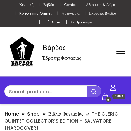
Κεντρική
Βιβλία
Comics
Αξεσουάρ & Δώρα
Roleplaying Games
Ψυχαγωγία
Εκδόσεις Βάρδος
Gift Boxes
Σε Προσφορά
Βάρδος
Έδρα της Φαντασίας
0,00 €
0
Home
Shop
Βιβλία Φαντασίας
THE CLERIC
QUINTET COLLECTOR’S EDITION – SALVATORE
(HARDCOVER)