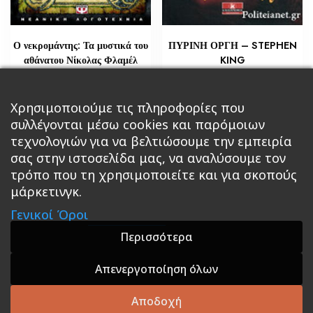
ΠΥΡΙΝΗ ΟΡΓΗ – STEPHEN
Ο νεκρομάντης: Τα μυστικά του
KING
αθάνατου Νίκολας Φλαμέλ
€
€
10,88
18,14
Προσθήκη στο καλάθι
Χρησιμοποιούμε τις πληροφορίες που
Διαβάστε περισσότερα
συλλέγονται μέσω cookies και παρόμοιων
τεχνολογιών για να βελτιώσουμε την εμπειρία
σας στην ιστοσελίδα μας, να αναλύσουμε τον
τρόπο που τη χρησιμοποιείτε και για σκοπούς
μάρκετινγκ.
Κεντρική
Βιβλία
Comics
Αξεσουάρ & Δώρα
Γενικοί Όροι
Roleplaying Games
Ψυχαγωγία
Εκδόσεις Βάρδος
Gift Boxes
Σε Προσφορά
Περισσότερα
Απενεργοποίηση όλων
A theme by GradientThemes - A theme by Gradient
Themes
Αποδοχή