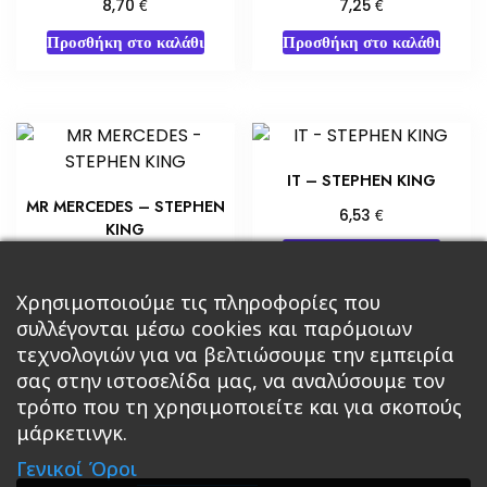
€
€
8,70
7,25
Προσθήκη στο καλάθι
Προσθήκη στο καλάθι
IT – STEPHEN KING
MR MERCEDES – STEPHEN
€
6,53
KING
Προσθήκη στο καλάθι
€
7,25
Προσθήκη στο καλάθι
Χρησιμοποιούμε τις πληροφορίες που
συλλέγονται μέσω cookies και παρόμοιων
τεχνολογιών για να βελτιώσουμε την εμπειρία
σας στην ιστοσελίδα μας, να αναλύσουμε τον
τρόπο που τη χρησιμοποιείτε και για σκοπούς
μάρκετινγκ.
Κεντρική
Βιβλία
Comics
Αξεσουάρ & Δώρα
Γενικοί Όροι
Roleplaying Games
Ψυχαγωγία
Εκδόσεις Βάρδος