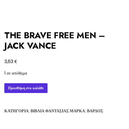
THE BRAVE FREE MEN –
JACK VANCE
€
3,63
1 σε απόθεμα
THE
Προσθήκη στο καλάθι
BRAVE
FREE
MEN
ΚΑΤΗΓΟΡΊΑ:
ΒΙΒΛΊΑ ΦΑΝΤΑΣΊΑΣ
ΜΆΡΚΑ:
ΒΆΡΔΟΣ
-
JACK
VANCE