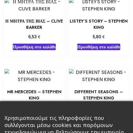
Η ΜΗΤΡΑ ΤΗΣ ΒΙΑΣ – CLIVE
LISTEY’S STORY – STEPHEN
BARKER
KING
€
€
6,53
5,80
Προσθήκη στο καλάθι
Προσθήκη στο καλάθι
MR MERCEDES – STEPHEN
DIFFERENT SEASONS –
KING
STEPHEN KING
€
€
7,25
8,70
Προσθήκη στο καλάθι
Προσθήκη στο καλάθι
Χρησιμοποιούμε τις πληροφορίες που
συλλέγονται μέσω cookies και παρόμοιων
τεχνολογιών για να βελτιώσουμε την εμπειρία