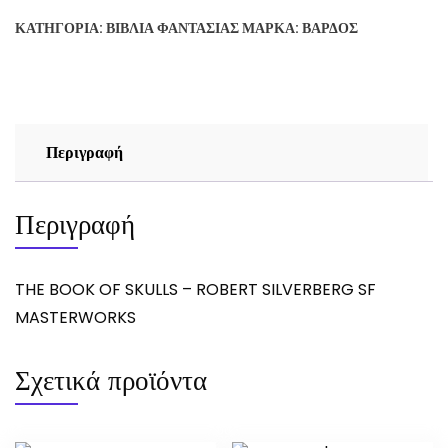
SKULLS
ΚΑΤΗΓΟΡΊΑ:
ΒΙΒΛΊΑ ΦΑΝΤΑΣΊΑΣ
ΜΆΡΚΑ:
ΒΆΡΔΟΣ
-
ROBERT
SILVERBERG
SF
MASTERWORKS
Περιγραφή
ποσότητα
Περιγραφή
THE BOOK OF SKULLS – ROBERT SILVERBERG SF
MASTERWORKS
Σχετικά προϊόντα