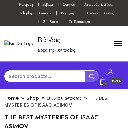
Κεντρική
Βιβλία
Comics
Αξεσουάρ & Δώρα
Roleplaying Games
Ψυχαγωγία
Εκδόσεις Βάρδος
Gift Boxes
Σε Προσφορά
Βάρδος
Έδρα της Φαντασίας
0,00 €
0
Home
Shop
Βιβλία Φαντασίας
THE BEST
MYSTERIES OF ISAAC ASIMOV
THE BEST MYSTERIES OF ISAAC
ASIMOV