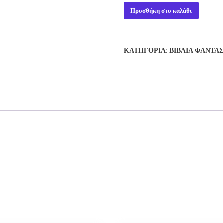
THE
Προσθήκη στο καλάθι
BARSOM
PROJECT
-
ΚΑΤΗΓΟΡΊΑ:
ΒΙΒΛΊΑ ΦΑΝΤΑ
LARRY
NIVEN
ποσότητα