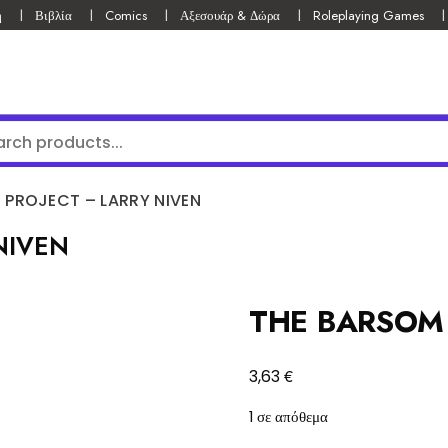
ή
Βιβλία
Comics
Αξεσουάρ & Δώρα
Roleplaying Games
 PROJECT – LARRY NIVEN
NIVEN
THE BARSOM 
€
3,63
1 σε απόθεμα