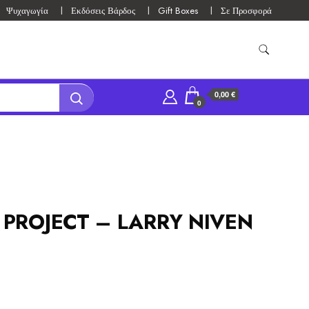
Ψυχαγωγία
Εκδόσεις Βάρδος
Gift Boxes
Σε Προσφορά
0,00 €
0
PROJECT – LARRY NIVEN