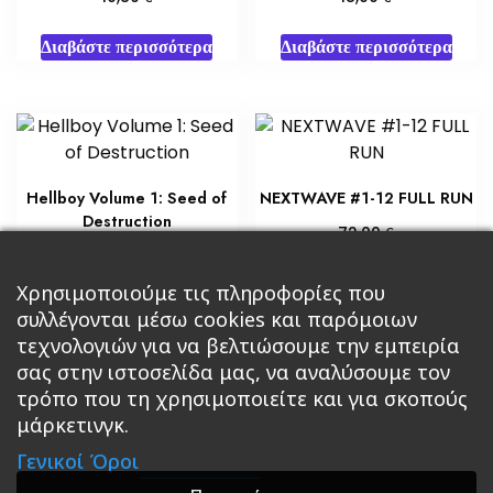
Διαβάστε περισσότερα
Διαβάστε περισσότερα
Hellboy Volume 1: Seed of
NEXTWAVE #1-12 FULL RUN
Destruction
€
72,00
€
10,80
Προσθήκη στο καλάθι
Χρησιμοποιούμε τις πληροφορίες που
Διαβάστε περισσότερα
συλλέγονται μέσω cookies και παρόμοιων
τεχνολογιών για να βελτιώσουμε την εμπειρία
σας στην ιστοσελίδα μας, να αναλύσουμε τον
τρόπο που τη χρησιμοποιείτε και για σκοπούς
μάρκετινγκ.
Κεντρική
Βιβλία
Comics
Αξεσουάρ & Δώρα
Γενικοί Όροι
Roleplaying Games
Ψυχαγωγία
Εκδόσεις Βάρδος
Gift Boxes
Σε Προσφορά