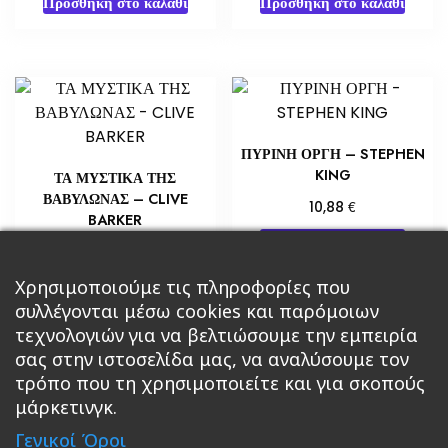
Προσθήκη στο καλάθι
Προσθήκη στο καλάθι
ΠΥΡΙΝΗ ΟΡΓΗ – STEPHEN
KING
ΤΑ ΜΥΣΤΙΚΑ ΤΗΣ
ΒΑΒΥΛΩΝΑΣ – CLIVE
€
10,88
BARKER
Προσθήκη στο καλάθι
€
10,88
Προσθήκη στο καλάθι
Χρησιμοποιούμε τις πληροφορίες που
συλλέγονται μέσω cookies και παρόμοιων
τεχνολογιών για να βελτιώσουμε την εμπειρία
σας στην ιστοσελίδα μας, να αναλύσουμε τον
τρόπο που τη χρησιμοποιείτε και για σκοπούς
μάρκετινγκ.
Κεντρική
Βιβλία
Comics
Αξεσουάρ & Δώρα
Γενικοί Όροι