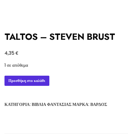
TALTOS – STEVEN BRUST
€
4,35
1 σε απόθεμα
TALTOS
Προσθήκη στο καλάθι
-
STEVEN
BRUST
ΚΑΤΗΓΟΡΊΑ:
ΒΙΒΛΊΑ ΦΑΝΤΑΣΊΑΣ
ΜΆΡΚΑ:
ΒΆΡΔΟΣ
ποσότητα