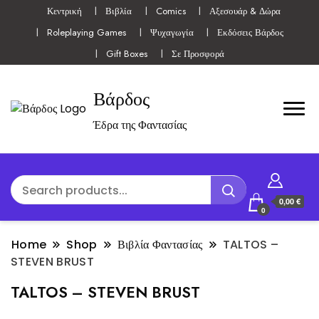
Κεντρική
Βιβλία
Comics
Αξεσουάρ & Δώρα
Roleplaying Games
Ψυχαγωγία
Εκδόσεις Βάρδος
Gift Boxes
Σε Προσφορά
Βάρδος
Έδρα της Φαντασίας
0,00 €
0
Home
Shop
Βιβλία Φαντασίας
TALTOS –
STEVEN BRUST
TALTOS – STEVEN BRUST