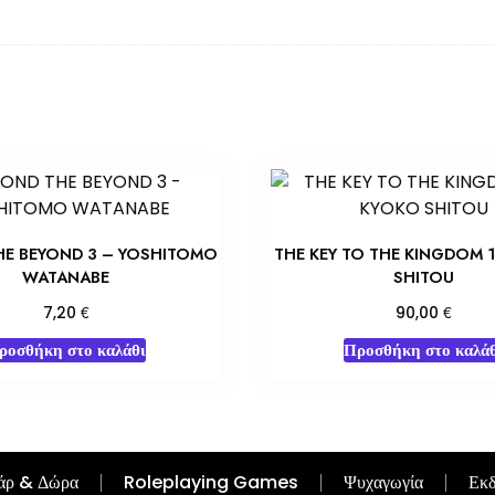
HE BEYOND 3 – YOSHITOMO
THE KEY TO THE KINGDOM 
WATANABE
SHITOU
€
€
7,20
90,00
ροσθήκη στο καλάθι
Προσθήκη στο καλάθ
άρ & Δώρα
Roleplaying Games
Ψυχαγωγία
Εκδ