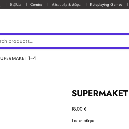
ή
Βιβλία
Comics
Αξεσουάρ & Δώρα
Roleplaying Games
SUPERMAKET 1-4
SUPERMAKET 
€
18,00
1 σε απόθεμα