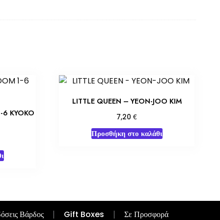
LITTLE QUEEN – YEON-JOO KIM
1-6 KYOKO
€
7,20
Προσθήκη στο καλάθι
ι
όσεις Βάρδος
Gift Boxes
Σε Προσφορά