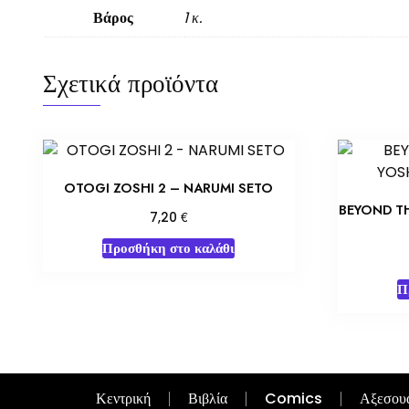
Βάρος
1 κ.
Σχετικά προϊόντα
OTOGI ZOSHI 2 – NARUMI SETO
BEYOND T
€
7,20
Προσθήκη στο καλάθι
Π
Κεντρική
Βιβλία
Comics
Αξεσου