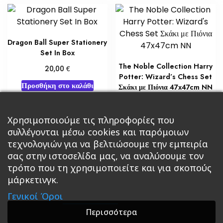
Dragon Ball Super Stationery
Set In Box
The Noble Collection Harry
€
20,00
Potter: Wizard’s Chess Set
Προσθήκη στο καλάθι
Σκάκι με Πιόνια 47x47cm NN
€
51,00
Χρησιμοποιούμε τις πληροφορίες που
Διαβάστε περισσότερα
συλλέγονται μέσω cookies και παρόμοιων
τεχνολογιών για να βελτιώσουμε την εμπειρία
σας στην ιστοσελίδα μας, να αναλύσουμε τον
τρόπο που τη χρησιμοποιείτε και για σκοπούς
μάρκετινγκ.
Κεντρική
Βιβλία
Comics
Αξεσουάρ & Δώρα
Γενικοί Όροι
Roleplaying Games
Ψυχαγωγία
Εκδόσεις Βάρδος
Gift Boxes
Σε Προσφορά
Περισσότερα