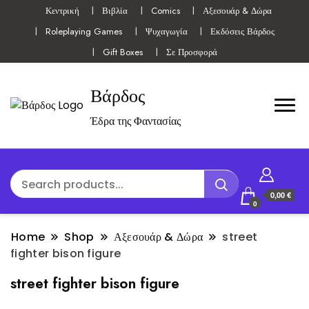
Κεντρική
Βιβλία
Comics
Αξεσουάρ & Δώρα
Roleplaying Games
Ψυχαγωγία
Εκδόσεις Βάρδος
Gift Boxes
Σε Προσφορά
Βάρδος
Έδρα της Φαντασίας
0,00 €
0
Home
Shop
Αξεσουάρ & Δώρα
street
fighter bison figure
street fighter bison figure