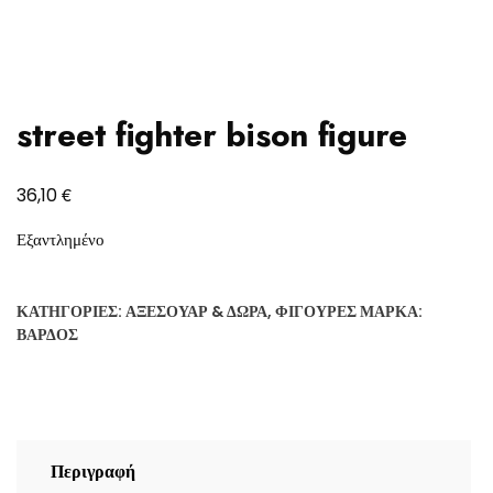
street fighter bison figure
€
36,10
Εξαντλημένο
ΚΑΤΗΓΟΡΊΕΣ:
ΑΞΕΣΟΥΆΡ & ΔΏΡΑ
,
ΦΙΓΟΎΡΕΣ
ΜΆΡΚΑ:
ΒΆΡΔΟΣ
Περιγραφή