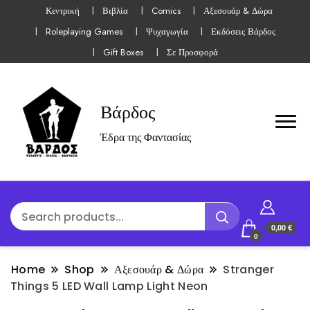
Κεντρική
Βιβλία
Comics
Αξεσουάρ & Δώρα
Roleplaying Games
Ψυχαγωγία
Εκδόσεις Βάρδος
Gift Boxes
Σε Προσφορά
Βάρδος
Έδρα της Φαντασίας
0,00 €
0
Home
Shop
Αξεσουάρ & Δώρα
Stranger
Things 5 LED Wall Lamp Light Neon