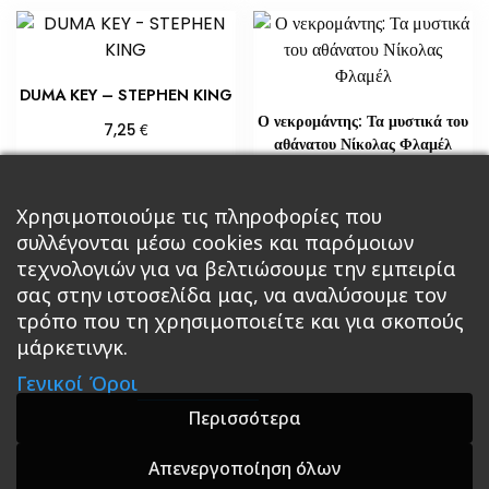
DUMA KEY – STEPHEN KING
Ο νεκρομάντης: Τα μυστικά του
€
7,25
αθάνατου Νίκολας Φλαμέλ
Προσθήκη στο καλάθι
€
18,14
Χρησιμοποιούμε τις πληροφορίες που
Διαβάστε περισσότερα
συλλέγονται μέσω cookies και παρόμοιων
τεχνολογιών για να βελτιώσουμε την εμπειρία
σας στην ιστοσελίδα μας, να αναλύσουμε τον
τρόπο που τη χρησιμοποιείτε και για σκοπούς
μάρκετινγκ.
Κεντρική
Βιβλία
Comics
Αξεσουάρ & Δώρα
Γενικοί Όροι
Roleplaying Games
Ψυχαγωγία
Εκδόσεις Βάρδος
Gift Boxes
Σε Προσφορά
Περισσότερα
Απενεργοποίηση όλων
A theme by GradientThemes - A theme by Gradient