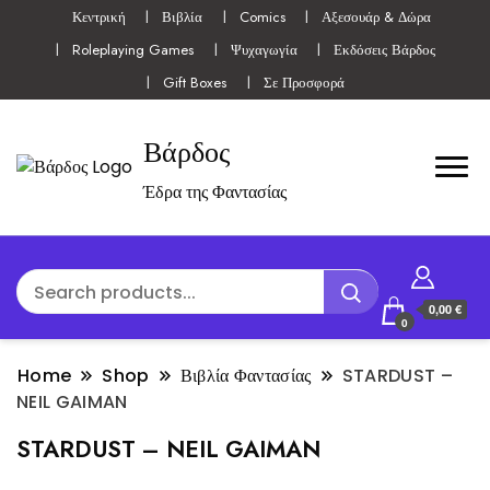
Κεντρική
Βιβλία
Comics
Αξεσουάρ & Δώρα
Roleplaying Games
Ψυχαγωγία
Εκδόσεις Βάρδος
Gift Boxes
Σε Προσφορά
Βάρδος
Έδρα της Φαντασίας
0,00 €
0
Home
Shop
Βιβλία Φαντασίας
STARDUST –
NEIL GAIMAN
STARDUST – NEIL GAIMAN