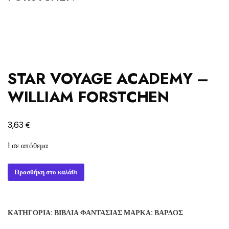
STAR VOYAGE ACADEMY –
WILLIAM FORSTCHEN
€
3,63
1 σε απόθεμα
STAR
Προσθήκη στο καλάθι
VOYAGE
ACADEMY
-
ΚΑΤΗΓΟΡΊΑ:
ΒΙΒΛΊΑ ΦΑΝΤΑΣΊΑΣ
ΜΆΡΚΑ:
ΒΆΡΔΟΣ
WILLIAM