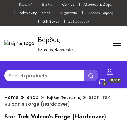
Κεντρική
Βιβλία
Comics
Αξεσουάρ & Δώρα
Roleplaying Games
Ψυχαγωγία
Εκδόσεις Βάρδος
Gift Boxes
Σε Προσφορά
Βάρδος
Έδρα της Φαντασίας
0,00 €
0
Home
Shop
Βιβλία Φαντασίας
Star Trek
Vulcan’s Forge (Hardcover)
Star Trek Vulcan’s Forge (Hardcover)