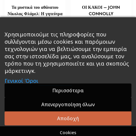
Τα μυστικά του αθάνατου
ΟΙ ΚΑΚΟΙ – JOHN
Νίκολας Φλάμελ: Η γητεύτρα
CONNOLLY
€
€
29,02
3,63
Προσθήκη στο καλάθι
Χρησιμοποιούμε τις πληροφορίες που
Διαβάστε περισσότερα
συλλέγονται μέσω cookies και παρόμοιων
τεχνολογιών για να βελτιώσουμε την εμπειρία
σας στην ιστοσελίδα μας, να αναλύσουμε τον
τρόπο που τη χρησιμοποιείτε και για σκοπούς
μάρκετινγκ.
Κεντρική
Βιβλία
Comics
Αξεσουάρ & Δώρα
Γενικοί Όροι
Roleplaying Games
Ψυχαγωγία
Εκδόσεις Βάρδος
Gift Boxes
Σε Προσφορά
Περισσότερα
Απενεργοποίηση όλων
A theme by GradientThemes - A theme by Gradient
Themes
Αποδοχή
Cookies