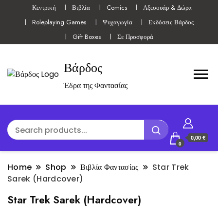
Κεντρική
Βιβλία
Comics
Αξεσουάρ & Δώρα
Roleplaying Games
Ψυχαγωγία
Εκδόσεις Βάρδος
Gift Boxes
Σε Προσφορά
Βάρδος
Έδρα της Φαντασίας
0,00 €
0
Home
Shop
Βιβλία Φαντασίας
Star Trek
Sarek (Hardcover)
Star Trek Sarek (Hardcover)