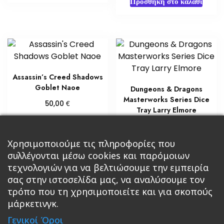
Προσθήκη στο καλάθι
Assassin’s Creed Shadows
Goblet Naoe
Dungeons & Dragons
Masterworks Series Dice
€
50,00
Tray Larry Elmore
Διαβάστε περισσότερα
€
30,00
Προσθήκη στο καλάθι
Χρησιμοποιούμε τις πληροφορίες που
συλλέγονται μέσω cookies και παρόμοιων
τεχνολογιών για να βελτιώσουμε την εμπειρία
σας στην ιστοσελίδα μας, να αναλύσουμε τον
τρόπο που τη χρησιμοποιείτε και για σκοπούς
μάρκετινγκ.
Κεντρική
Βιβλία
Comics
Αξεσουάρ & Δώρα
Γενικοί Όροι