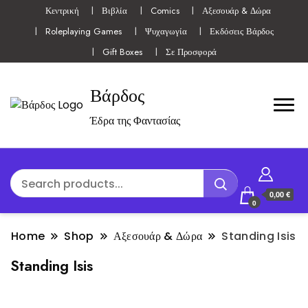
Κεντρική
Βιβλία
Comics
Αξεσουάρ & Δώρα
Roleplaying Games
Ψυχαγωγία
Εκδόσεις Βάρδος
Gift Boxes
Σε Προσφορά
Βάρδος
Έδρα της Φαντασίας
0,00 €
0
Home
Shop
Αξεσουάρ & Δώρα
Standing Isis
Standing Isis