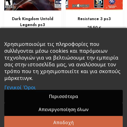
Dark Kingdom Untold
Resistance 3 ps3
Legends ps3
€
25,50
€
8,50
Διαβάστε περισσότερα
Προσθήκη στο καλάθι
Χρησιμοποιούμε τις πληροφορίες που
συλλέγονται μέσω cookies και παρόμοιων
τεχνολογιών για να βελτιώσουμε την εμπειρία
σας στην ιστοσελίδα μας, να αναλύσουμε τον
τρόπο που τη χρησιμοποιείτε και για σκοπούς
μάρκετινγκ.
Κεντρική
Βιβλία
Comics
Αξεσουάρ & Δώρα
Γενικοί Όροι
Roleplaying Games
Ψυχαγωγία
Εκδόσεις Βάρδος
Gift Boxes
Σε Προσφορά
Περισσότερα
Απενεργοποίηση όλων
A theme by GradientThemes - A theme by Gradient
Themes
Αποδοχή