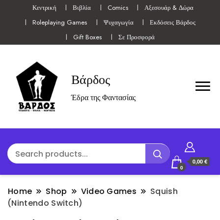
Κεντρική
Βιβλία
Comics
Αξεσουάρ & Δώρα
Roleplaying Games
Ψυχαγωγία
Εκδόσεις Βάρδος
Gift Boxes
Σε Προσφορά
Βάρδος
Έδρα της Φαντασίας
0,00 €
0
Home
Shop
Video Games
Squish
(Nintendo Switch)