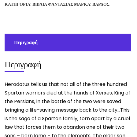
MASSIMO
ΚΑΤΗΓΟΡΊΑ:
ΒΙΒΛΊΑ ΦΑΝΤΑΣΊΑΣ
ΜΆΡΚΑ:
ΒΆΡΔΟΣ
MANFREDI
ποσότητα
Περιγραφή
Περιγραφή
Herodotus tells us that not all of the three hundred
Spartan warriors died at the hands of Xerxes, King of
the Persians, in the battle of the two were saved
bringing a life-saving message back to the city…This
is the saga of a Spartan family, torn apart by a cruel
law that forces them to abandon one of their two
sons – born lame – to the elements. The elder son,