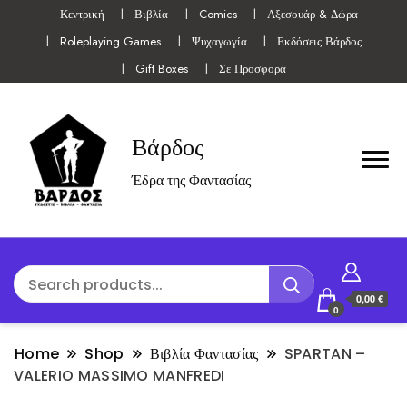
Κεντρική
Βιβλία
Comics
Αξεσουάρ & Δώρα
Roleplaying Games
Ψυχαγωγία
Εκδόσεις Βάρδος
Gift Boxes
Σε Προσφορά
Βάρδος
Έδρα της Φαντασίας
0,00 €
0
Home
Shop
Βιβλία Φαντασίας
SPARTAN –
VALERIO MASSIMO MANFREDI