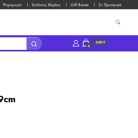
Ψυχαγωγία
Εκδόσεις Βάρδος
Gift Boxes
Σε Προσφορά
0,00 €
0
19cm