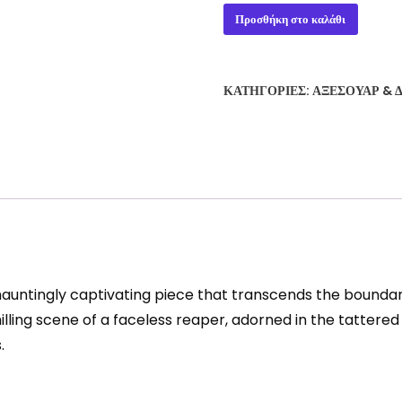
Soul
Προσθήκη στο καλάθι
Reaper
19cm
ποσότητα
ΚΑΤΗΓΟΡΊΕΣ:
ΑΞΕΣΟΥΆΡ & 
hauntingly captivating piece that transcends the boundar
illing scene of a faceless reaper, adorned in the tattered
.