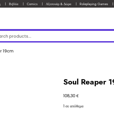
ή
Βιβλία
Comics
Αξεσουάρ & Δώρα
Roleplaying Games
r 19cm
Soul Reaper 
€
108,30
1 σε απόθεμα