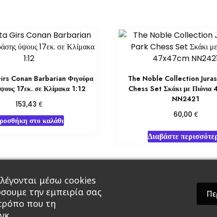
irs Conan Barbarian Φιγούρα
The Noble Collection Juras
ψους 17εκ. σε Κλίμακα 1:12
Chess Set Σκάκι με Πιόνια
NN2421
€
153,43
€
60,00
ροσθήκη στο καλάθι
Διαβάστε περισσότε
λέγονται μέσω cookies
άρ & Δώρα
Roleplaying Games
Ψυχαγωγία
Εκδ
ώσουμε την εμπειρία σας
Πε
 τρόπο που τη
γκ.