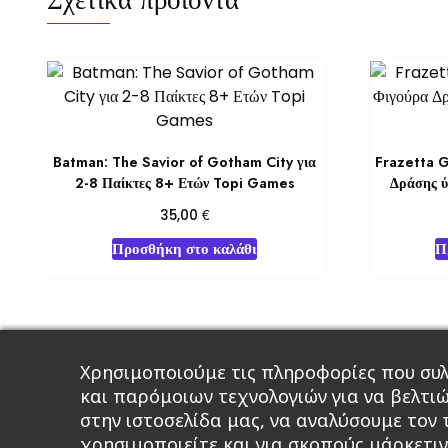
Batman: The Savior of Gotham City για
Frazetta G
2-8 Παίκτες 8+ Ετών Topi Games
Δράσης ύ
€
35,00
Προσθήκη στο καλάθι
Π
Χρησιμοποιούμε τις πληροφορίες που συλ
Κεντρική
Βιβλία
Comics
Αξεσου
και παρόμοιων τεχνολογιών για να βελτι
στην ιστοσελίδα μας, να αναλύσουμε τον
χρησιμοποιείτε και για σκοπούς μάρκετιν