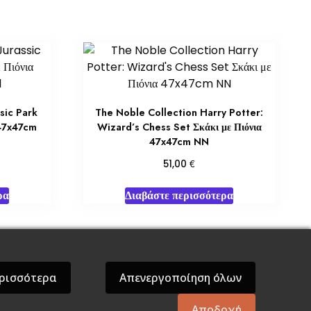
sic Park
The Noble Collection Harry Potter:
 47x47cm
Wizard’s Chess Set Σκάκι με Πιόνια
47x47cm NN
€
51,00
ρα
Διαβάστε περισσότερα
όσεις Βάρδος
Gift Boxes
Σε Προσφορά
ρισσότερα
Απενεργοποίηση όλων
Αποδοχή