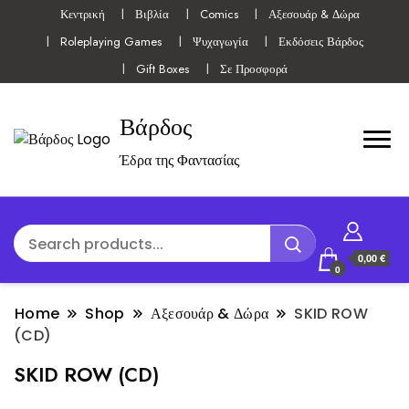
Κεντρική
Βιβλία
Comics
Αξεσουάρ & Δώρα
Roleplaying Games
Ψυχαγωγία
Εκδόσεις Βάρδος
Gift Boxes
Σε Προσφορά
Βάρδος
Έδρα της Φαντασίας
0,00 €
0
Home
Shop
Αξεσουάρ & Δώρα
SKID ROW
(CD)
SKID ROW (CD)