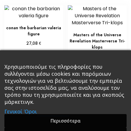
conan the barbarian valeria
figure
Masters of the Universe
Revelation Masterverse Tri-
€
27,08
klops
Διαβάστε περισσότερα
€
40,61
Προσθήκη στο καλάθι
Χρησιμοποιούμε τις πληροφορίες που
συλλέγονται μέσω cookies και παρόμοιων
τεχνολογιών για να βελτιώσουμε την εμπειρία
σας στην ιστοσελίδα μας, να αναλύσουμε τον
τρόπο που τη χρησιμοποιείτε και για σκοπούς
μάρκετινγκ.
Κεντρική
Βιβλία
Comics
Αξεσουάρ & Δώρα
Γενικοί Όροι
Roleplaying Games
Ψυχαγωγία
Εκδόσεις Βάρδος
Gift Boxes
Σε Προσφορά
Περισσότερα