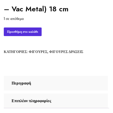
– Vac Metal) 18 cm
1 σε απόθεμα
SilverHawks
Προσθήκη στο καλάθι
Ultimates
Action
Figure
ΚΑΤΗΓΟΡΊΕΣ:
ΦΙΓΟΎΡΕΣ
,
ΦΙΓΟΎΡΕΣ ΔΡΆΣΕΙΣ
Bluegrass
(Toy
Version
-
Vac
Περιγραφή
Metal)
18
cm
Επιπλέον πληροφορίες
ποσότητα